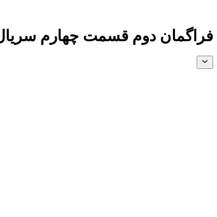
فراگمان دوم قسمت چهارم سریال زیرزمین (Yeraltı) همراه